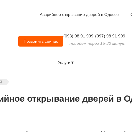
Аварийное открывание дверей в Одессе
(093) 98 91 999
(097) 98 91 999
Позвонить сейчас
приедем через 15-30 минут
Услуги▼
й
ийное открывание дверей в О