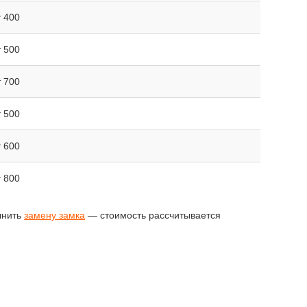
т 400
т 500
т 700
т 500
т 600
т 800
лнить
замену замка
— стоимость рассчитывается